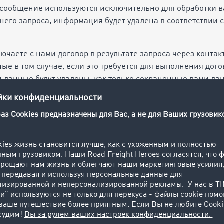
 сообщение используются исключительно для обработки ва
шего запроса, информация будет удалена в соответствии 
лючаете с нами договор в результате запроса через конта
е в том случае, если это требуется для выполнения дог
 данные будут удалены, как только сохраненные вами да
за исключением случаев, когда закон обязывает нас хран
х вам необходимо зарегистрироваться, чтобы воспользов
занные в регистрационной форме, до тех пор, пока продо
 этом случае обработка данных требуется для выполнения 
мых до выполнения договорных обязательств. Ваши данны
данные больше не требуются для выполнения договора, з
 хранить их дольше.
дниками по электронной почте