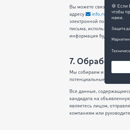
Вы можете связаться с нам
адресу
info.ru@timocom
электронной почты наших 
письма, используются толь
информация будет удалена
7. Обработка 
Мы собираем и храним пер
потенциальные.пии, так и 
Все данные, содержащиеся
кандидата на объявленную
являетесь лицом, отправл
компаниям или руководите