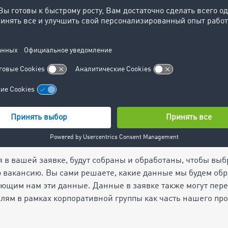
и по электронной почте. Электронные письма можно отпр
.com
,
inkasso@timocom.com
,
jobs@timocom.com
или 
сотрудников. Данные, которые мы получаем после отправ
ко для ответа на ваш запрос. Как только мы закончим обр
 в соответствии с требованиями законодательства.
данных в ходе подачи кандида
сональные данные из заявок как на объявленные ваканси
на .
 в вашей заявке, будут собраны и обработаны, чтобы вы
 вакансию. Вы сами решаете, какие данные мы будем обр
яющим нам эти данные. Данные в заявке также могут пер
лям в рамках корпоративной группы как часть нашего пр