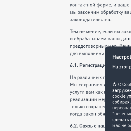
контактной форме, и ваше
мы закончим обработку ва
законодательства.
Тем не менее, если вы зак
и обрабатываем ваши данны
преддоговорных мер. Ваши
для выполнения договора, 
6.1. Регистрация
На различных подстраница
Мы сохраняем данные, ука
услуги вам как клиенту. В
реализации мер, необходи
только сохраненные вами 
когда закон обязывает нас
6.2. Связь с нашими сотру