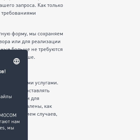
шего запроса. Как только
с требованиями
ктную форму, мы сохраняем
овора или для реализации
нные больше не требуются
ить их дольше.
аться нашими услугами.
лжаем предоставлять
договора или для
е будут удалены, как
а исключением случаев,