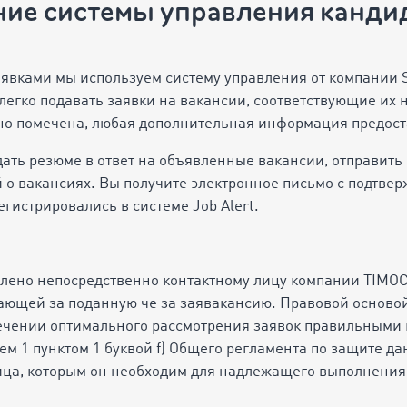
ние системы управления канди
явками мы используем систему управления от компании S
егко подавать заявки на вакансии, соответствующие их 
о помечена, любая дополнительная информация предост
дать резюме в ответ на объявленные вакансии, отправить
 о вакансиях. Вы получите электронное письмо с подтвер
егистрировались в системе Job Alert.
влено непосредственно контактному лицу компании TIM
ающей за поданную че за заявакансию. Правовой основой
ечении оптимального рассмотрения заявок правильными
ацем 1 пунктом 1 буквой f) Общего регламента по защите д
ица, которым он необходим для надлежащего выполнения