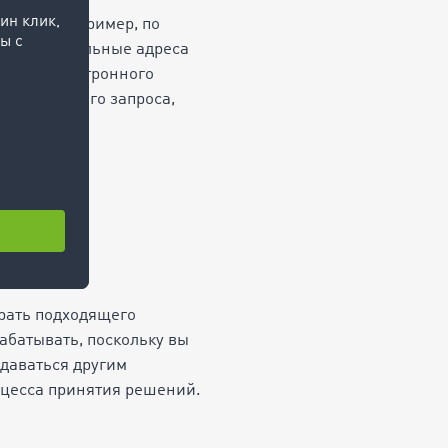
авлять, например, по
на персональные адреса
ки вам электронного
аботку вашего запроса,
туры
и, так и на
брать подходящего
абатывать, поскольку вы
едаваться другим
оцесса принятия решений.