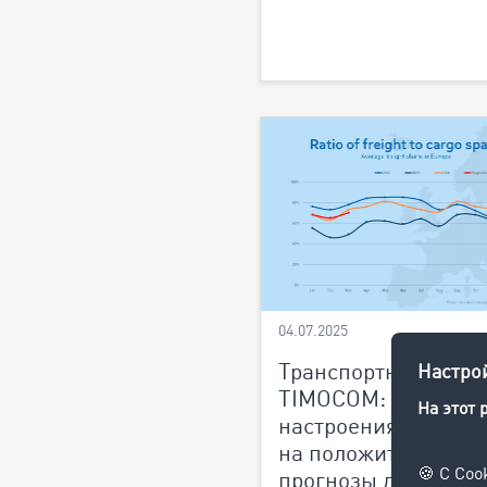
04.07.2025
Транспортный баро
TIMOCOM: Негатив
настроения, несмот
на положительные
прогнозы для