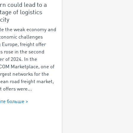
rn could lead to a
tage of logistics
city
te the weak economy and
conomic challenges
 Europe, freight offer
es rose in the second
er of 2024. In the
OM Marketplace, one of
argest networks for the
ean road freight market,
t offers were...
йте больше >