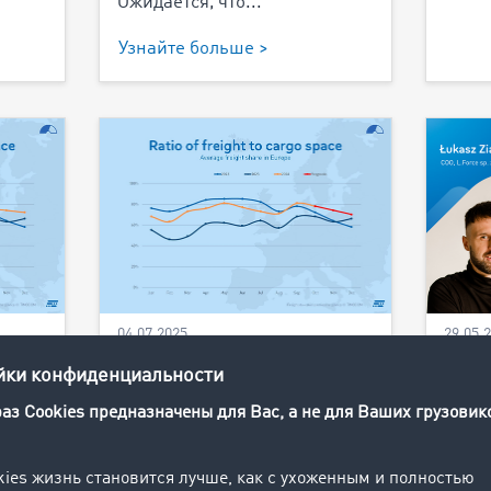
Ожидается, что...
Узнайте больше >
04.07.2025
29.05.
метр
TIMOCOM transport
Milk
ные
barometer: In search of
пере
ря
lost transport capacity
Milk 
Freight offer figures remained
опре