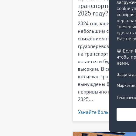
транспортной сферы
2025 году? (RU)
2024 год завершился
небольшим сезонным
снижением предложени
грузоперевозок, однако 
на транспорт в Европе
остается и будет остават
высоким. В сезон отпуско
кто искал транспорт,
вынуждены были платит
непривычно высокую цен
2025...
Узнайте больше >