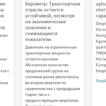
ние
барометр: Транспортная
uptu
сы
отрасль остается
shor
ию
устойчивой, несмотря
capa
на экономические
Despi
тв
опасения и
the e
снижающиеся
ачал
facing
показатели.
figur
Давление на ограниченные
quart
транспортные мощности
TIMOC
жных
остается высоким.
the l
Абсолютное количество
Europ
тся с
предложений грузов на
freigh
спотовом рынке увеличилось
Узна
тных
во втором квартале по
а
сравнению как с предыдущим
годом, так и с
предшествующим кварталом.