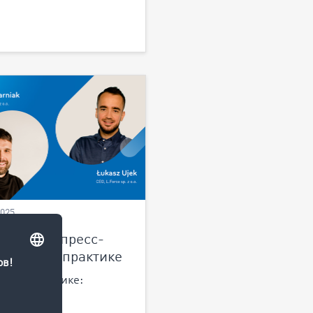
2025
 run и экспресс-
возки на практике
run в логистике:
деление