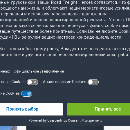
stable throughout the summer
 в
Узна
months. Strong demand for
short-term transport capacity
led to a sharp rise in the freight
share in September.
й
Узнайте больше >
спрос
ься
в те,
ь
у. В