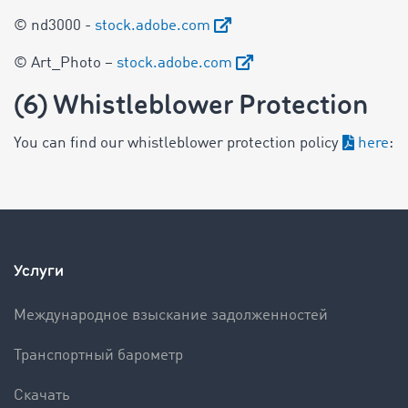
© nd3000 -
stock.adobe.com
© Art_Photo –
stock.adobe.com
(6) Whistleblower Protection
You can find our whistleblower protection policy
here
:
Услуги
Международное взыскание задолженностей
Транспортный барометр
Скачать