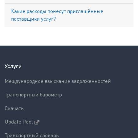
Какие расходы понесут приглашённые
поставщики услуг?
Услуги
Международное взыскание задолженностей
Транспортный барометр
Скачать
Update Pool
Транспортный словарь