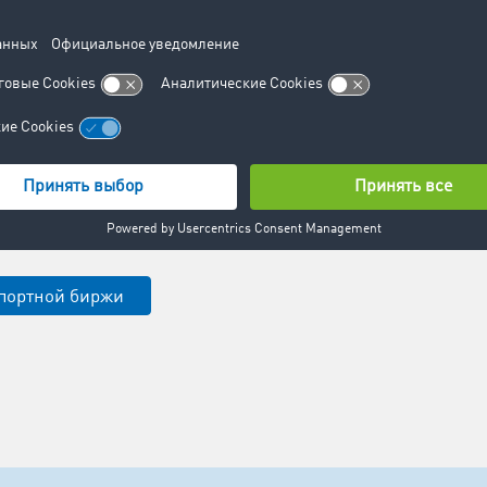
а вашу
сть.
 вам избежать
ейсов и увеличить
ние подвижного
счет грамотного
проса и
я.
портной биржи