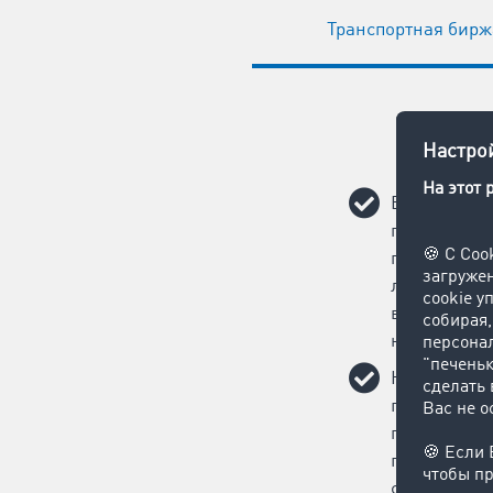
Транспортная бирж
Вас ждут ка
потенциальн
помощью од
логистическ
вы быстро и
новые зака
Назначать 
грузоперево
публикация
грузам займ
секунд, и э