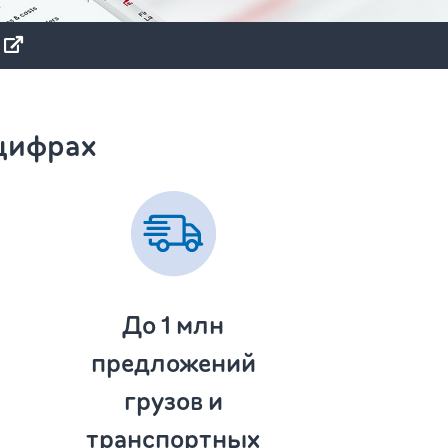
 цифрах
До 1
млн
предложений
грузов и
транспортных