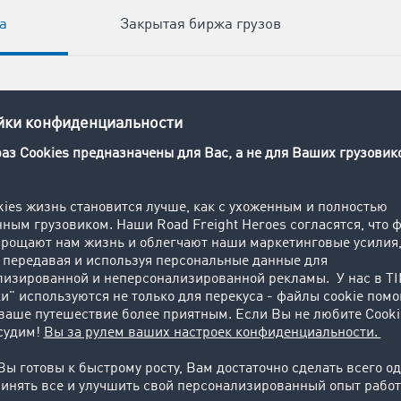
а
Закрытая биржа грузов
к минимум 58.000
ых контрагентов: с
ной из ведущих
их сетей в Европе
 легко найдете
зы.
заказы по
зкам очень легко:
 предложений по
ет не больше 20
то существенно