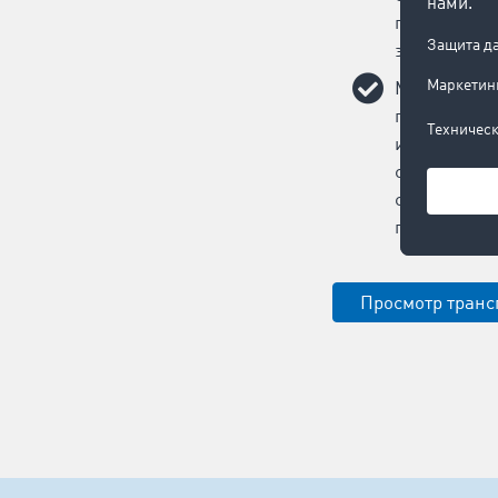
повлияет н
эффективно
Мы поможем
порожних р
использова
состава за 
сочетания с
предложени
Просмотр транс