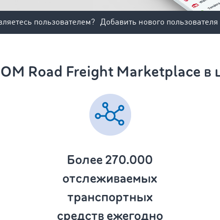
вляетесь пользователем?
Добавить нового пользователя
M Road Freight Marketplace в
Более 270.000
отслеживаемых
транспортных
средств ежегодно