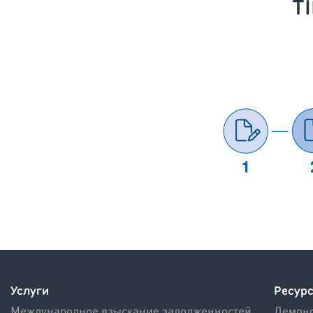
T
Услуги
Ресур
Международное взыскание задолженностей
Демонс