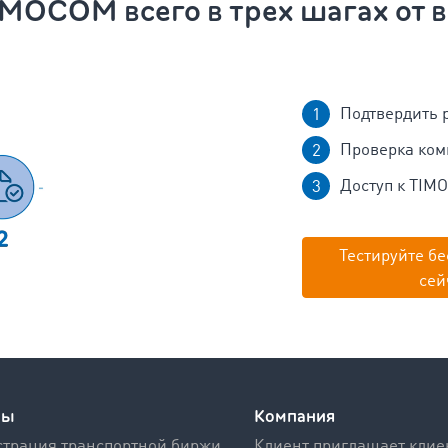
IMOCOM всего в трех шагах от в
Подтвердить 
Проверка ко
Доступ к TIM
Тестируйте бе
сей
сы
Компания
трация транспортной биржи
Клиент приглашает клие