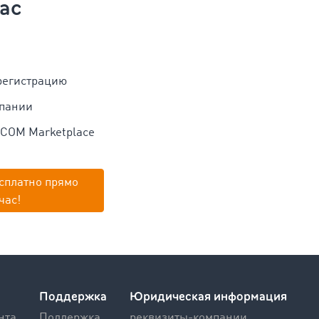
ас
регистрацию
мпании
OCOM Marketplace
сплатно прямо
час!
Поддержка
Юридическая информация
нта
Поддержка
реквизиты-компании