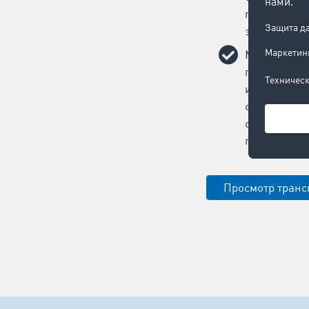
повлияет н
эффективно
Мы поможем
порожних р
использова
состава за 
сочетания с
предложени
Просмотр транс