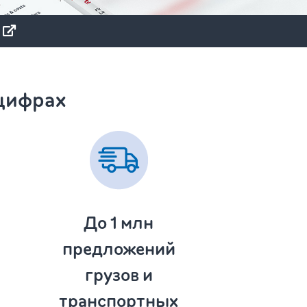
 цифрах
До 1
млн
предложений
грузов и
транспортных