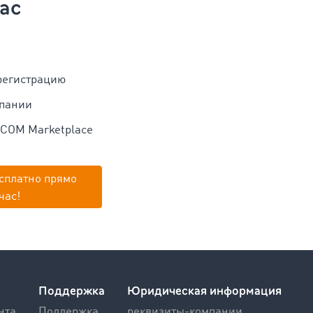
ас
регистрацию
мпании
OCOM Marketplace
сплатно прямо
час!
Поддержка
Юридическая информация
нта
Поддержка
реквизиты-компании