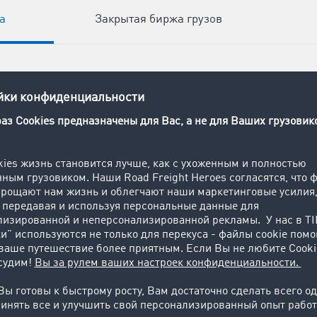
а
Закрытая биржа грузов
к минимум 58.000
ых контрагентов: с
ной из ведущих
их сетей в Европе
 легко найдете
зы.
заказы по
зкам очень легко:
 предложений по
ет не больше 20
то существенно