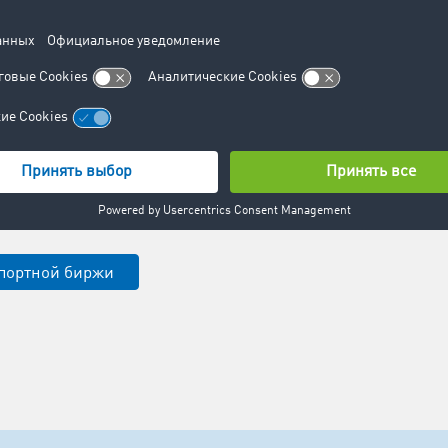
а вашу
сть.
 вам избежать
ейсов и увеличить
ние подвижного
счет грамотного
проса и
я.
портной биржи