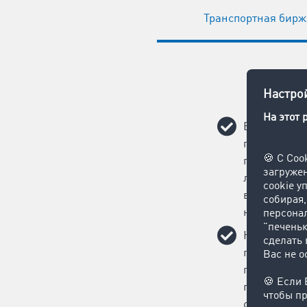
Транспортная бирж
Вас ждут ка
потенциальн
помощью од
логистическ
вы быстро и
новые зака
Назначать 
грузоперево
публикация
грузам займ
секунд, и э