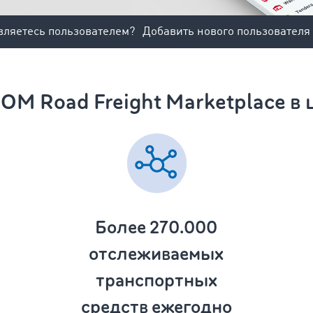
вляетесь пользователем?
Добавить нового пользователя
M Road Freight Marketplace в
Более 270.000
отслеживаемых
транспортных
средств ежегодно