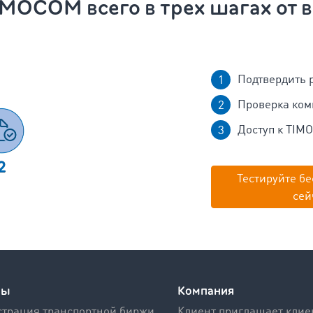
IMOCOM всего в трех шагах от в
Подтвердить 
Проверка ко
Доступ к TIM
Тестируйте бе
сей
сы
Компания
трация транспортной биржи
Клиент приглашает клие