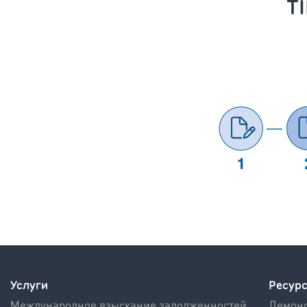
T
Услуги
Ресур
Международное взыскание задолженностей
Демонс