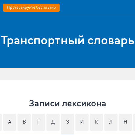
Протестируйте бесплатно
Транспортный словарь
Записи лексикона
А
В
Г
Д
З
И
К
Л
Н