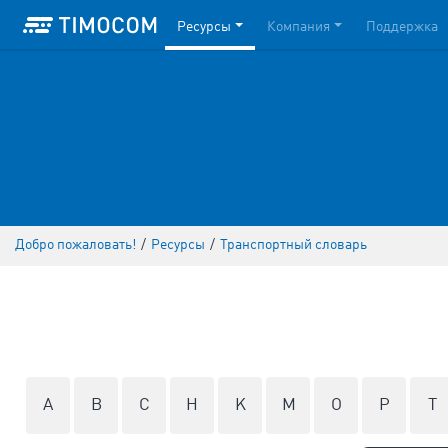
Ресурсы
Компания
Поддержка
Добро пожаловать!
/
Ресурсы
/
Транспортный словарь
A
B
C
H
K
M
O
P
T