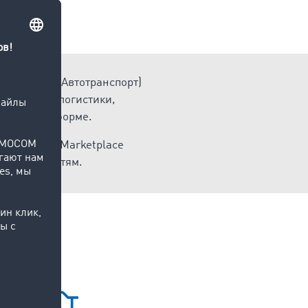
 – от «А» (Автотранспорт)
в области логистики,
 доступной форме.
В TIMOCOM Marketplace
м потребностям.