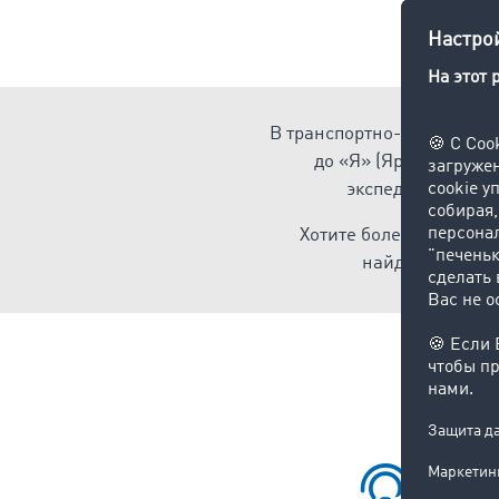
В транспортно-логистичес
до «Я» (Ярлык). Тра
экспедиции, цепо
Хотите более эффекти
найдёте подход