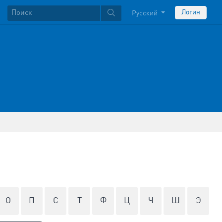
Логин
Русский
О
П
С
Т
Ф
Ц
Ч
Ш
Э