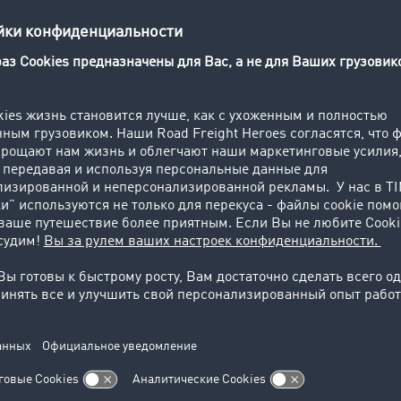
Ю
кой отрасли используется множество технических терминов
нспортный лексикон TIMOCOM содержит ключевые термины 
чки поставок и грузоперевозок, объяснённые в краткой и
вно управлять транспортно-логистическими процессами? 
ящие приложения и интерфейсы, соответствующие ваши