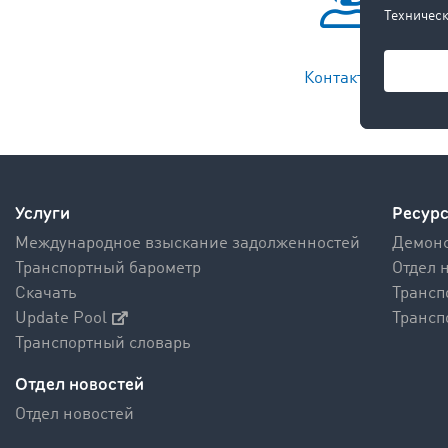
Контакты >
Услуги
Ресур
Международное взыскание задолженностей
Демонс
Транспортный барометр
Отдел 
Скачать
Трансп
Update Pool
Трансп
Транспортный словарь
Отдел новостей
Отдел новостей