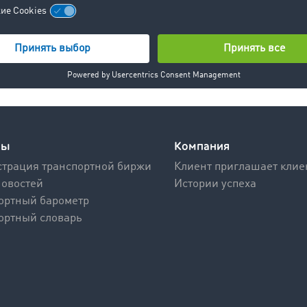
Узнайте больше >
сы
Компания
трация транспортной биржи
Клиент приглашает клие
новостей
Истории успеха
ортный барометр
ортный словарь