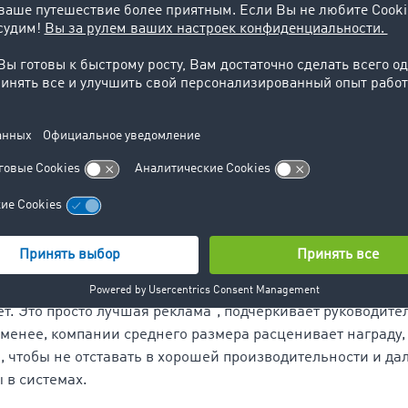
hesinga).
о мотивация
ельством ETM премия оценивает вклад в разработку инн
 которые облегчают повседневную работу участников транс
ффективной. Только в начале июня компания TimoCom по
анным решением слежения -
Tracking.
ое то, что „Лучший бренд“ выбирается непосредственно 
й выбор основываясь на свой собственный опыт в поиска
средничестве в грузах через нашу платформу. Лучшей оц
ет. Это просто лучшая реклама“, подчеркивает руководите
 менее, компании среднего размера расценивает награду, 
, чтобы не отставать в хорошей производительности и да
 в системах.