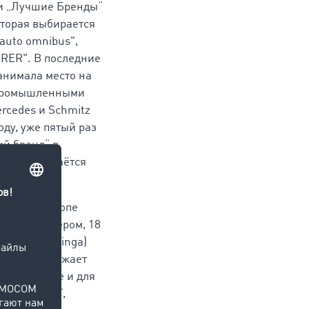
ии „Лучшие Бренды“
оторая выбирается
auto omnibus",
HRER". В последние
анимала место на
 промышленными
ercedes и Schmitz
году, уже пятый раз
й бренд“ в
иржа" достаётся
ующей в Европе
ак как вечером, 18
ristof Thesinga)
я вновь отражает
а, но также и для
платформах“,