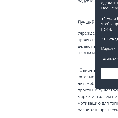
радуется Теcинга (T
Лучший бренд - эт
Учрежденная издат
продуктов и услуг,
делают её более э
новым интегриров
„Самое замечательн
которые делают сво
автомобилей и в по
просто не существу
маркетинга. Тем не
мотивацию для того
развивать процессы