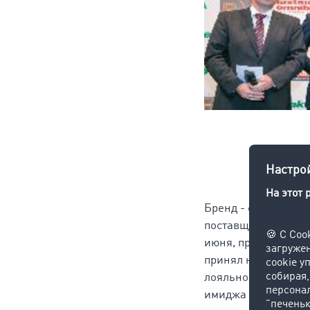
Бренд - составляет
поставщика трансп
июня, представител
принял награду за 
лояльность наших к
имиджа всех TimoCo