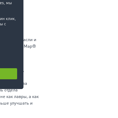
овационных
портной отрасли и
полнила TC eMap®
читателями,
х грузовых
енки качества
ль отдела
не как лавры, а как
льше улучшать и