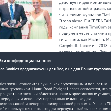
действует и для номинац
в транспортной отрасли, к
читателями журналов "last
"trans aktuell" и "FERNFA
годы компания TimoCom з
подиуме вместе с такими
гигантами, как Michelin, M
Cargobull. Также и в 2013 
подряд, номинация „Лучши
категории "Транспортная б
дюссельдорфцам.
 существенную стоимость предприятия. Стоимость лидир
ортной биржи
TC Truck&Cargo®
еще больше выросла. Т
ь компании и директор по маркетингу, Кристоф Теcинга (Ch
лучшую транспортную биржу 2013 года. „Этот знак отличи
лиентов. Эта награда хороша не только для нашего имидж
m-пользователей, которые ведут свой бизнес на наших 