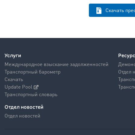
Скачать пре
Услуги
Ресур
Международное взыскание задолженностей
Демонс
Транспортный барометр
Отдел 
Скачать
Трансп
Update Pool
Трансп
Транспортный словарь
Отдел новостей
Отдел новостей