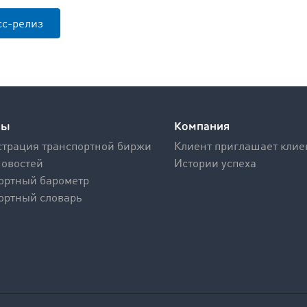
сс-релиз
сы
Компания
трация транспортной биржи
Клиент приглашает клие
новостей
Истории успеха
ортный барометр
ортный словарь