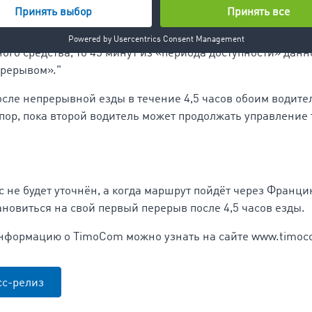
ь укомплектован более чем одним водителем и если втор
ортное средство в случае возникновения подобной необх
транспортного средства и активно не участвует в оказан
ного средства, то 45 минут из «периода доступности» дан
ерерывом»."
сле непрерывной езды в течение 4,5 часов обоим водите
 пор, пока второй водитель может продолжать управление
 не будет уточнён, а когда маршрут пойдёт через Франци
ановиться на свой первый перерыв после 4,5 часов езды.
нформацию о TimoCom можно узнать на сайте www.timoc
сс-релиз