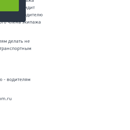
ой член экипажа
одимости, сидит
ии помощи водителю
ного члена экипажа
лям делать не
 транспортным
ю - водителям
om.ru