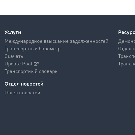
Услуги
Ресур
Международное взыскание задолженностей
Демонс
Транспортный барометр
Отдел 
Скачать
Трансп
Update Pool
Трансп
Транспортный словарь
Отдел новостей
Отдел новостей