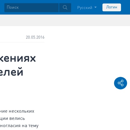
Логин
Русский
20.05.2016
жениях
елей
ение нескольких
ции велись
ногласия на тему