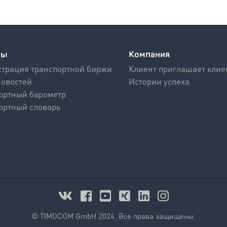
сы
Компания
трация транспортной биржи
Клиент приглашает клие
новостей
Истории успеха
ортный барометр
ортный словарь
© TIMOCOM GmbH 2024. Все права защищены.