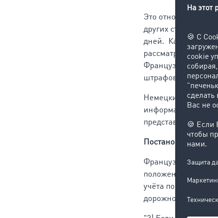
Это относится не то
других стран, если
дней. Каждый не сд
рассматривается ка
Французская полиц
штрафов: от 4500 до
Немецкий союз эксп
информации о прове
представить сферу 
Постановление
Французская полици
положение гласит, 
учёта поездки или 
дорожному транспор