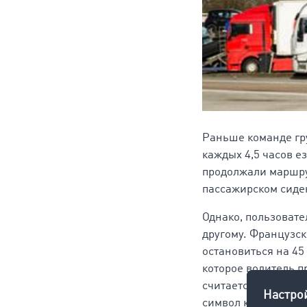
Раньше команде гру
каждых 4,5 часов е
продолжали маршрут
пассажирском сиде
Однако, пользоват
другому. Французск
остановиться на 45 
которое водитель 
считается. Француз
символ кровати, но