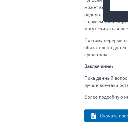
"3) Если автомобил
может вести трансп
рядом с водителем 
за рулём транспорт
могут считаться «п
Поэтому перерыв по
обязательно до тех
средством.
Заключение:
Пока данный вопрос
лучше всё-таки ост
Более подробную и
Скачать пре