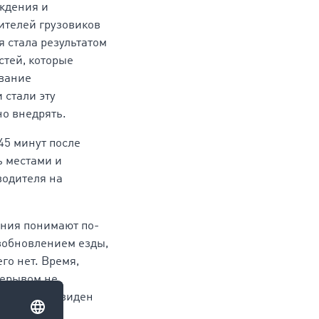
ждения и
ителей грузовиков
я стала результатом
стей, которые
ование
 стали эту
о внедрять.
45 минут после
ь местами и
водителя на
ения понимают по-
озобновлением езды,
его нет. Время,
рерывом не
 тахографе виден
.