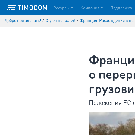
Ресурсы
Компания
Поддержка
Добро пожаловать!
/
Отдел новостей
/
Франция: Расхождения в пол
Франци
о перер
грузови
Положения ЕС д