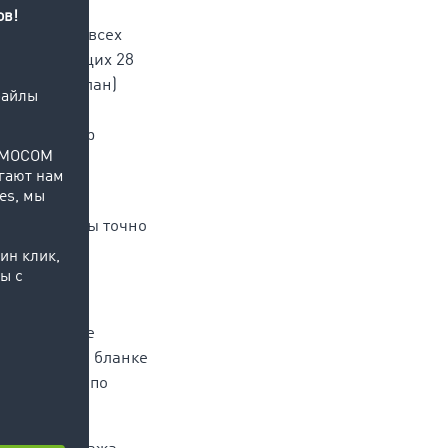
 территории всех
ение следующих 28
 не был сделан)
50 евро.
ния. Размер
 сбором
просу, чтобы точно
2014. Данное
ремя него на бланке
руководства по