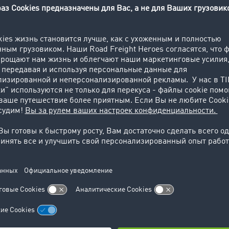
лько к езде по территории самой Франции, но и к езде по
 грузовик будет находиться на территории Франции в теч
еланный перерыв (независимо от того, в какой стране он
к нарушение 4 категории и карается штрафом в размере 7
ия уже штрафовала за подобные предполагаемые наруше
 6000 евро.
едиторских и логистических компаний (DSLV) занимается
рках и рад всей информации от водителей по данному во
действий французских госорганов комиссии ЕС.
я ссылается на 34 статью Европейского положения 165/
что перерыв считается перерывом только тогда, если во в
путевом регистраторе отображён символ кровати. Однако 
ту 561/2006, 2006/22 / EC, № 3821/85 говорят следующее: