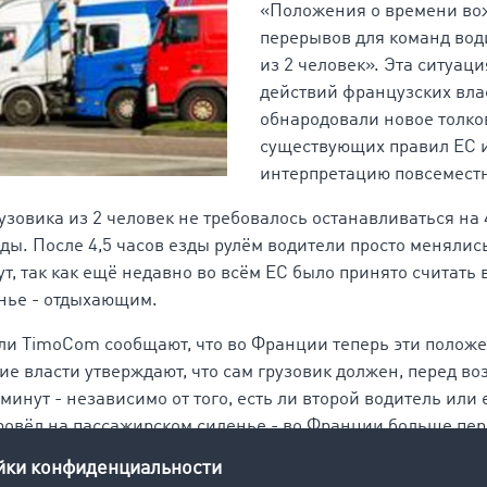
«Положения о времени во
перерывов для команд вод
из 2 человек». Эта ситуаци
действий французских вла
обнародовали новое толк
существующих правил ЕС и
интерпретацию повсеместн
зовика из 2 человек не требовалось останавливаться на 
зды. После 4,5 часов езды рулём водители просто менялис
, так как ещё недавно во всём ЕС было принято считать 
нье - отдыхающим.
ели TimoCom сообщают, что во Франции теперь эти полож
ие власти утверждают, что сам грузовик должен, перед в
минут - независимо от того, есть ли второй водитель или 
провёл на пассажирском сиденье - во Франции больше пе
ские власти считают перерывом только то время, когда на
 тогда и сам грузовик должен неподвижно стоять на месте