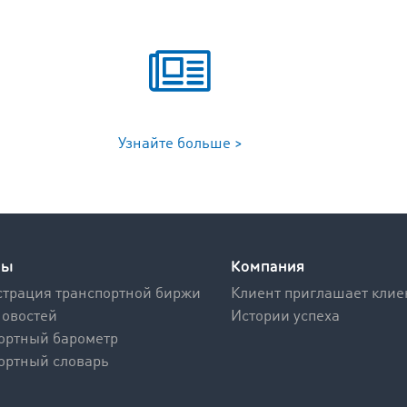
Узнайте больше >
сы
Компания
трация транспортной биржи
Клиент приглашает клие
новостей
Истории успеха
ортный барометр
ортный словарь