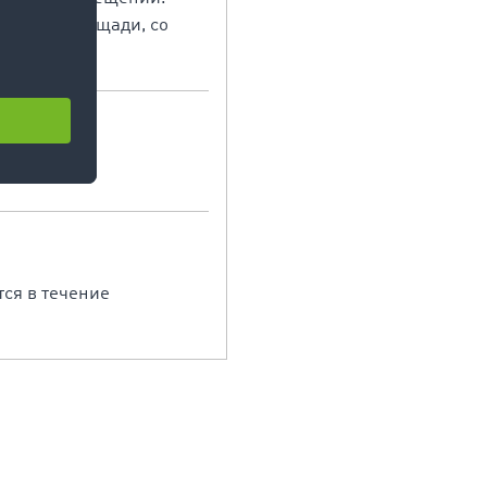
ладские площади, со
чные.
тся в течение