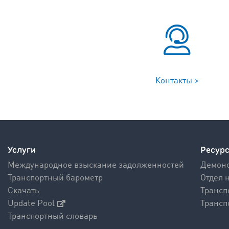
Контакты >
Услуги
Ресур
Международное взыскание задолженностей
Демонс
Транспортный барометр
Отдел 
Скачать
Трансп
Update Pool
Трансп
Транспортный словарь