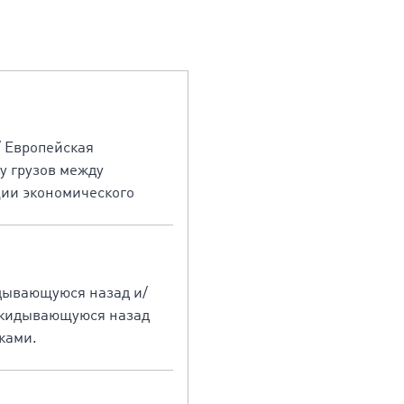
/ Европейская
у грузов между
ции экономического
идывающуюся назад и/
рокидывающуюся назад
ками.