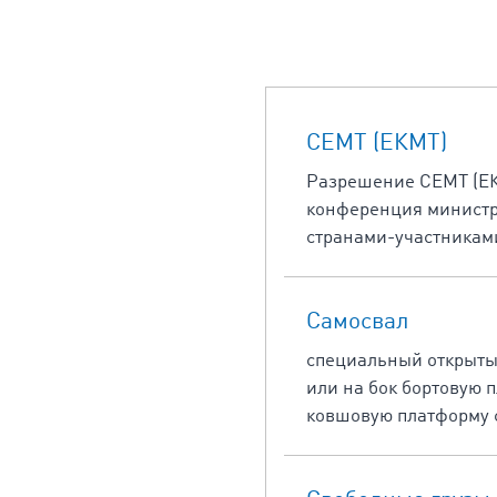
CEMT (ЕКМТ)
Разрешение CEMT (ЕКМ
конференция министро
странами-участникам
Cамосвал
специальный открытый
или на бок бортовую
ковшовую платформу 