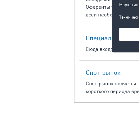
Оференты успользуют 
всей необходимой инф
Cпециальный тра
Сюда входят перевозк
Cпот-рынок
Спот-рынок является 
короткого периода вр