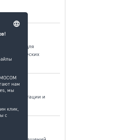
ер, силосы для
о цилиндрических
ки, комплектации и
кладских помещений.