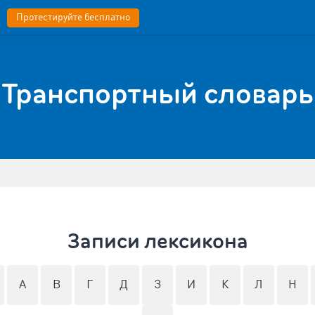
Протестируйте бесплатно
Транспортный словарь
Записи лексикона
А
В
Г
Д
З
И
К
Л
Н