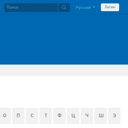
Логин
Русский
О
П
С
Т
Ф
Ц
Ч
Ш
Э