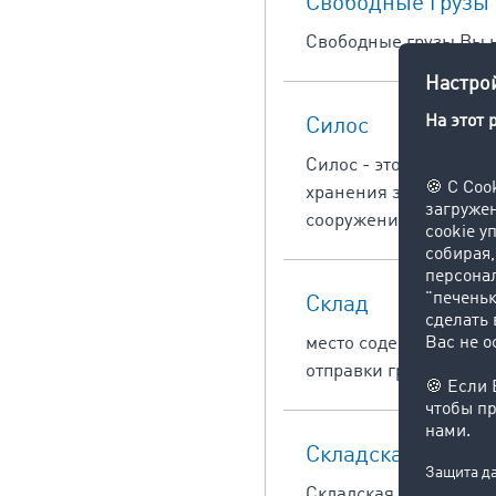
Cвободные грузы
Свободные грузы Вы н
Cилос
Силос - это большая е
хранения зерна устан
сооружениях из бетон
Cклад
место содержания зап
отправки грузов.
Cкладская биржа
Складская интернет-б