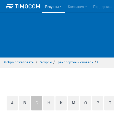
Ресурсы
Компания
Поддержка
Добро пожаловать!
/
Ресурсы
/
Транспортный словарь
/
C
A
B
C
H
K
M
O
P
T