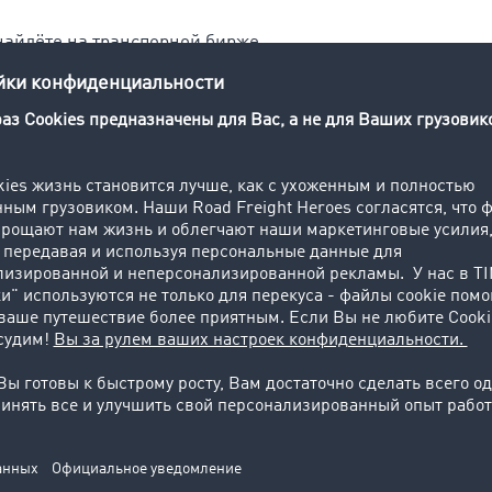
айдёте на транспорной бирже .
мкость для сыпучего груза. В сельском хозяйстве, наприм
авливаются на высоте от 10 до 20 м. При этом речь идет 
а, камня, стали, древесины или пластмассы.
асов движимых материальных средств, служит для прием
иржа - это инструмент, позволяющий поиск свободных с