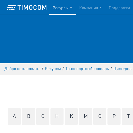
Ресурсы
Компания
Поддержка
Добро пожаловать!
/
Ресурсы
/
Транспортный словарь
/
Цистерна
A
B
C
H
K
M
O
P
T