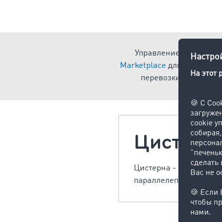
Управление транспорт
Marketplace
для всех найд
перевозки грузов, в
Цистерн
Цистерна - это емкос
параллелепипеда или 