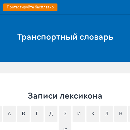
Протестируйте бесплатно
Транспортный словарь
Записи лексикона
А
В
Г
Д
З
И
К
Л
Н