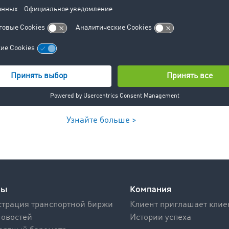
Узнайте больше >
сы
Компания
трация транспортной биржи
Клиент приглашает клие
новостей
Истории успеха