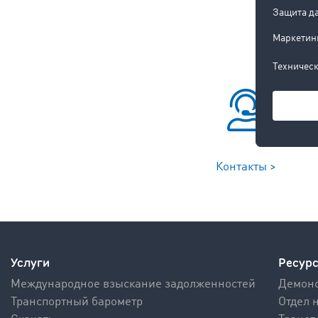
Контакты >
Услуги
Ресур
Международное взыскание задолженностей
Демонс
Транспортный барометр
Отдел 