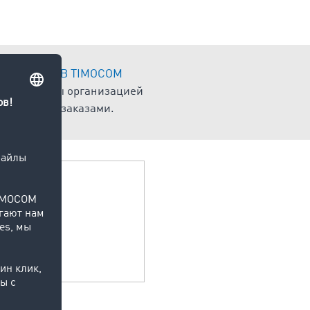
и простым!
В TIMOCOM
аетесь ли вы организацией
управлении заказами.
моугольного