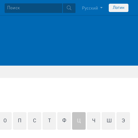
Логин
Русский
О
П
С
Т
Ф
Ц
Ч
Ш
Э