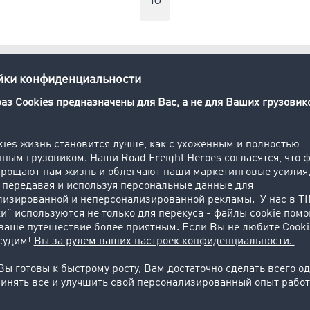
Ю
ными и логистическими процессами может быть быстрым 
ется подходящее приложение, независимо от того, заним
ыполняете перевозку товаров или нуждаетесь в помощи в 
а
ть для хранения жидкостей преимущественно в форме пря
цилиндра.