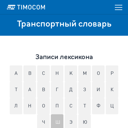
Транспортный словарь
Записи лексикона
A
B
C
H
K
M
O
P
T
А
В
Г
Д
З
И
К
Л
Н
О
П
С
Т
Ф
Ц
Ч
Ш
Э
Ю