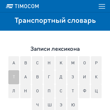
Транспортный словарь
Записи лексикона
A
B
C
H
K
M
O
P
T
А
В
Г
Д
З
И
К
Л
Н
О
П
С
Т
Ф
Ц
Ч
Ш
Э
Ю